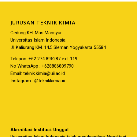
JURUSAN TEKNIK KIMIA
Gedung KH. Mas Mansyur
Universitas Islam Indonesia
Jl. Kaliurang KM. 14,5 Sleman Yogyakarta 55584
Telepon: +62 274 895287 ext. 119
No WhatsApp : +628886809790
Email:
teknik.kimia@uii.ac.id
Instagram : @teknikkimiauii
Akreditasi Institusi: Unggul
.
Universitas Islam Indonesia telah mendapatkan Akreditasi